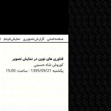
صفحه اصلی
گزارش تصویری
نمایش فیلم
ا
فناوری های نوین در نمایش تصویر
کوروش شاه حسینی
یکشنبه 1395/09/21 - ساعت: 15:00