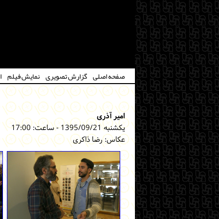
صفحه اصلی
گزارش تصویری
نمایش فیلم
ا
امیر آذری
یکشنبه 1395/09/21 - ساعت: 17:00
عکاس: رضا ذاکری